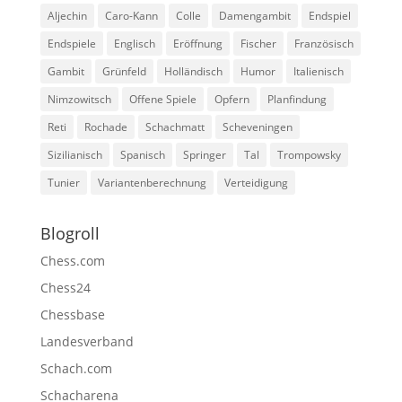
Aljechin
Caro-Kann
Colle
Damengambit
Endspiel
Endspiele
Englisch
Eröffnung
Fischer
Französisch
Gambit
Grünfeld
Holländisch
Humor
Italienisch
Nimzowitsch
Offene Spiele
Opfern
Planfindung
Reti
Rochade
Schachmatt
Scheveningen
Sizilianisch
Spanisch
Springer
Tal
Trompowsky
Tunier
Variantenberechnung
Verteidigung
Blogroll
Chess.com
Chess24
Chessbase
Landesverband
Schach.com
Schacharena