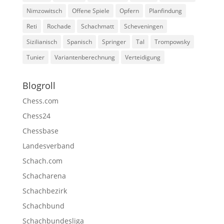
Nimzowitsch
Offene Spiele
Opfern
Planfindung
Reti
Rochade
Schachmatt
Scheveningen
Sizilianisch
Spanisch
Springer
Tal
Trompowsky
Tunier
Variantenberechnung
Verteidigung
Blogroll
Chess.com
Chess24
Chessbase
Landesverband
Schach.com
Schacharena
Schachbezirk
Schachbund
Schachbundesliga