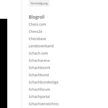
Verteidigung
Blogroll
Chess.com
Chess24
Chessbase
Landesverband
Schach.com
Schacharena
Schachbezirk
Schachbund
Schachbundesliga
Schachforum
Schachportal
Schachverzeichnis