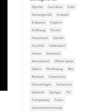
Aljechin
Caro-Kann
Colle
Damengambit
Endspiel
Endspiele
Englisch
Eröffnung
Fischer
Französisch
Gambit
Grünfeld
Holländisch
Humor
Italienisch
Nimzowitsch
Offene Spiele
Opfern
Planfindung
Reti
Rochade
Schachmatt
Scheveningen
Sizilianisch
Spanisch
Springer
Tal
Trompowsky
Tunier
Variantenberechnung