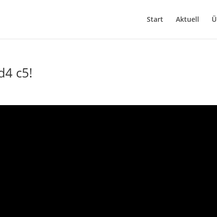
Start
Aktuell
Ü
d4 c5!