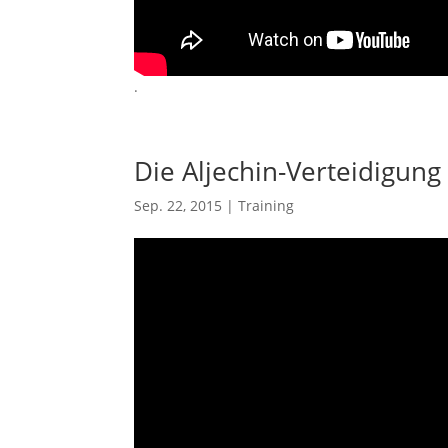
.
Die Aljechin-Verteidigung
Sep. 22, 2015
|
Training