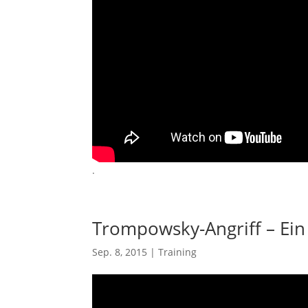
.
Trompowsky-Angriff – Ei
Sep. 8, 2015
|
Training